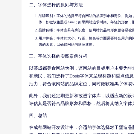
二、字体选择的原则与方法
品牌识别：字体的选择应符合网站的品牌形象和定位。例如
体，如微软雅黑或Arial；如果网站追求时尚、年轻的形象，那么可
品牌传播：字体应具有辨识度，使网站的品牌形象更容易被
用户体验：字体的大小、行距、颜色等方面需要符合用户的
虑的因素，以确保网站的响应速度。
三、字体选择的实践案例分析
以某成都美食网站为例，该网站的目标用户主要为年
和亲民，我们选择了Dosis字体来呈现标题和重点信
活力，符合该网站的品牌定位，同时微软雅黑字体易
此外，我们还定期更新和改进字体库，以适应新的设
评估其是否符合品牌形象和风格，然后将其纳入字体
四、总结
在成都网站开发设计中，合适的字体选择对于塑造品