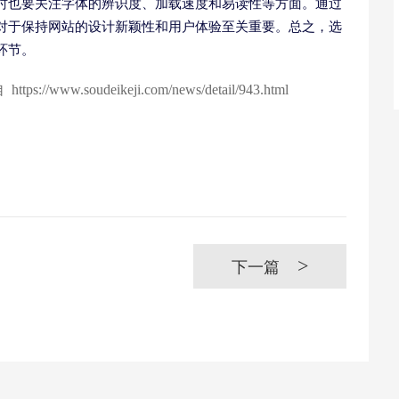
时也要关注字体的辨识度、加载速度和易读性等方面。通过
对于保持网站的设计新颖性和用户体验至关重要。总之，选
环节。
soudeikeji.com/news/detail/943.html
>
下一篇